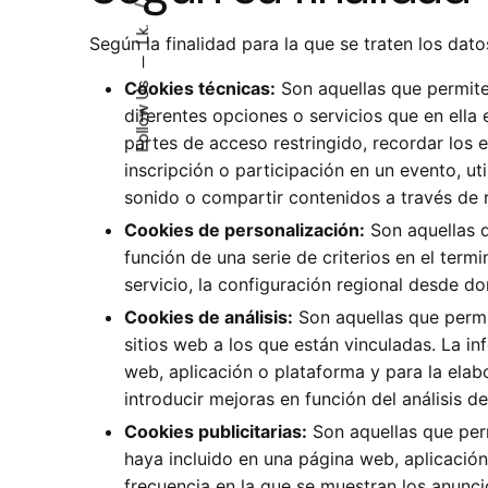
Lk.
Según la finalidad para la que se traten los dat
—
Cookies técnicas:
Son aquellas que permiten
Follow Us
diferentes opciones o servicios que en ella 
partes de acceso restringido, recordar los 
inscripción o participación en un evento, u
sonido o compartir contenidos a través de r
Cookies de personalización:
Son aquellas q
función de una serie de criterios en el term
servicio, la configuración regional desde do
Cookies de análisis:
Son aquellas que permit
sitios web a los que están vinculadas. La in
web, aplicación o plataforma y para la elabo
introducir mejoras en función del análisis d
Cookies publicitarias:
Son aquellas que permi
haya incluido en una página web, aplicación
frecuencia en la que se muestran los anunci