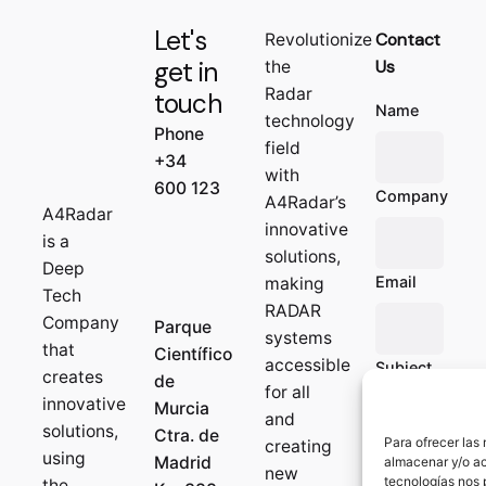
Let's
Contact
Revolutionize
get in
Us
the
Radar
touch
Name
technology
Phone
field
+34
with
600 123
Company
A4Radar’s
A4Radar
innovative
is a
solutions,
Deep
Email
making
Tech
RADAR
Company
Parque
systems
that
Científico
accessible
Subject
creates
de
for all
innovative
Murcia
and
solutions,
Ctra. de
Para ofrecer las
creating
Message
using
Madrid
almacenar y/o ac
new
tecnologías nos 
the