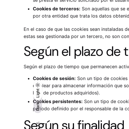
Cookies de terceros:
Son aquellas que se e
por otra entidad que trata los datos obtenid
En el caso de que las cookies sean instaladas d
estas sea gestionada por un tercero, no son co
Según el plazo de
Según el plazo de tiempo que permanecen activa
Cookies de sesión:
Son un tipo de cookies 
emplear para almacenar información que solo 
Light
Light
Dark
lista de productos adquiridos).
Cookies persistentes:
Son un tipo de cooki
Dark
periodo definido por el responsable de la c
Según su finalidad
Yt.