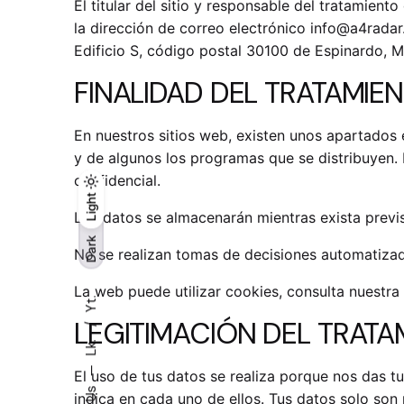
El titular del sitio y responsable del tratami
la dirección de correo electrónico
info@a4rada
Edificio S, código postal 30100 de Espinardo, M
FINALIDAD DEL TRATAMIE
En nuestros sitios web, existen unos apartados
y de algunos los programas que se distribuyen.
confidencial.
Light
Light
Dark
Los datos se almacenarán mientras exista previs
Dark
No se realizan tomas de decisiones automatizad
La web puede utilizar cookies, consulta nuestra
Yt.
LEGITIMACIÓN DEL TRATA
Lk.
—
El uso de tus datos se realiza porque nos das t
indica en cada uno de ellos. Tus datos solo son n