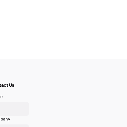
tact Us
e
pany