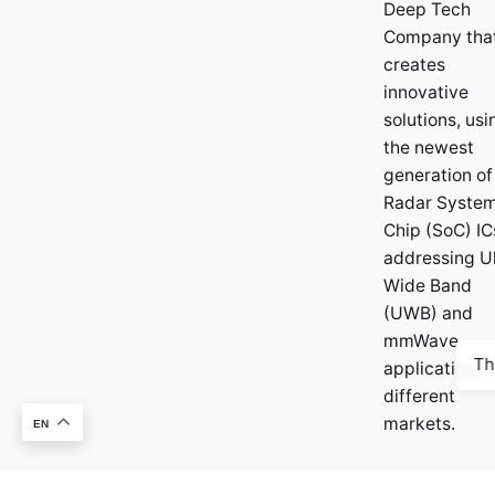
Deep Tech
Company tha
creates
innovative
solutions, usi
the newest
generation of
Radar System
Chip (SoC) IC
addressing Ul
Wide Band
(UWB) and
mmWave
Th
applications i
different
markets.
EN