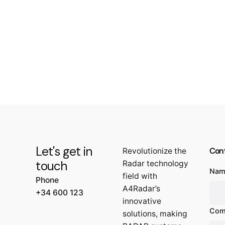
Let's get in
Con
Revolutionize the
touch
Radar technology
Nam
field with
Phone
A4Radar’s
+34 600 123
innovative
Com
solutions, making