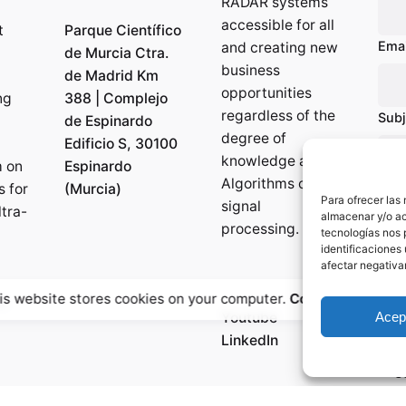
RADAR systems
accessible for all
t
Parque Científico
Emai
and creating new
de Murcia Ctra.
business
de Madrid Km
opportunities
ng
388 | Complejo
regardless of the
Subj
de Espinardo
degree of
Edificio S, 30100
knowledge about
 on
Espinardo
Algorithms or
s for
(Murcia)
Mes
Para ofrecer las
signal
tra-
almacenar y/o ac
processing.
tecnologías nos 
identificaciones 
afectar negativa
is website stores cookies on your computer.
Cookie Policy
n
Acep
Youtube
LinkedIn
S